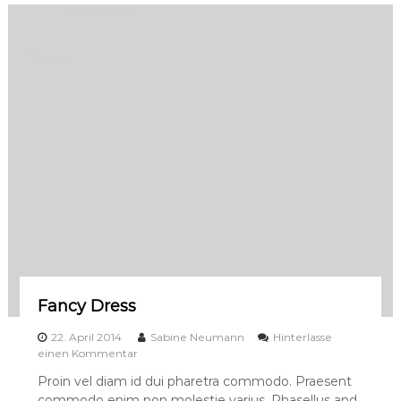
u
s
i
c
Fancy Dress
22. April 2014
Sabine Neumann
Hinterlasse
a
einen Kommentar
u
Proin vel diam id dui pharetra commodo. Praesent
f
commodo enim non molestie varius. Phasellus and
F