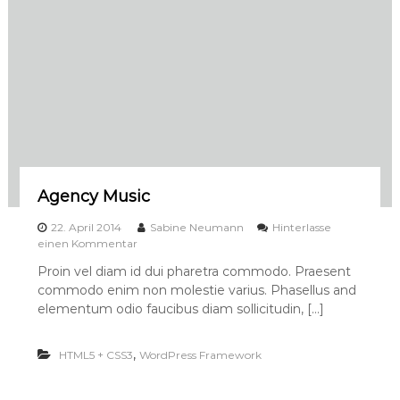
r
Agency Music
22. April 2014
Sabine Neumann
Hinterlasse
a
einen Kommentar
u
Proin vel diam id dui pharetra commodo. Praesent
f
commodo enim non molestie varius. Phasellus and
A
g
elementum odio faucibus diam sollicitudin, […]
e
n
,
HTML5 + CSS3
c
WordPress Framework
y
M