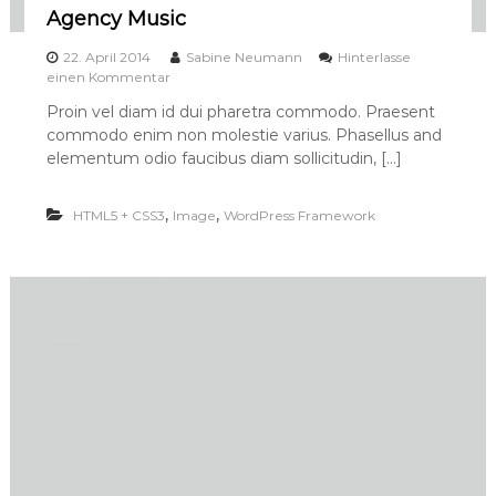
Agency Music
22. April 2014
Sabine Neumann
Hinterlasse
a
einen Kommentar
u
Proin vel diam id dui pharetra commodo. Praesent
f
commodo enim non molestie varius. Phasellus and
A
g
elementum odio faucibus diam sollicitudin, […]
e
n
,
,
HTML5 + CSS3
c
Image
WordPress Framework
y
M
u
s
i
c