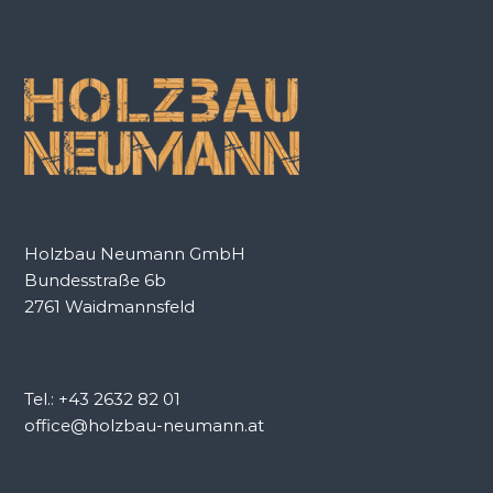
n
e
n
a
c
h
:
Holzbau Neumann GmbH
Bundesstraße 6b
2761 Waidmannsfeld
Tel.: +43 2632 82 01
office@holzbau-neumann.at