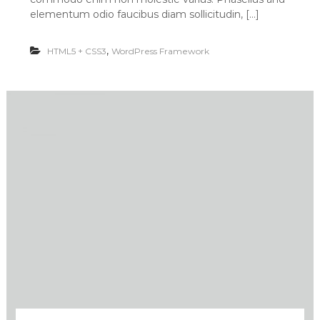
a
elementum odio faucibus diam sollicitudin, […]
n
c
,
HTML5 + CSS3
y
WordPress Framework
D
r
e
s
s