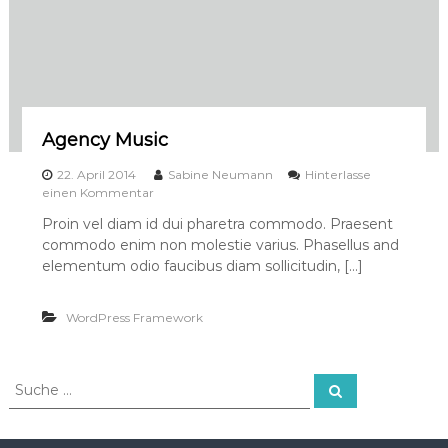
Agency Music
22. April 2014
Sabine Neumann
Hinterlasse
a
einen Kommentar
u
Proin vel diam id dui pharetra commodo. Praesent
f
commodo enim non molestie varius. Phasellus and
A
g
elementum odio faucibus diam sollicitudin, […]
e
n
WordPress Framework
c
y
M
u
S
S
s
u
u
i
c
c
c
h
e
h