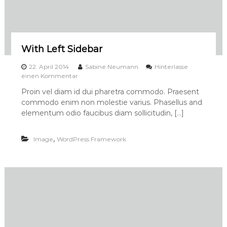
With Left Sidebar
22. April 2014
Sabine Neumann
Hinterlasse
a
einen Kommentar
u
Proin vel diam id dui pharetra commodo. Praesent
f
commodo enim non molestie varius. Phasellus and
W
i
elementum odio faucibus diam sollicitudin, […]
t
h
,
Image
WordPress Framework
L
e
f
t
S
i
d
e
b
a