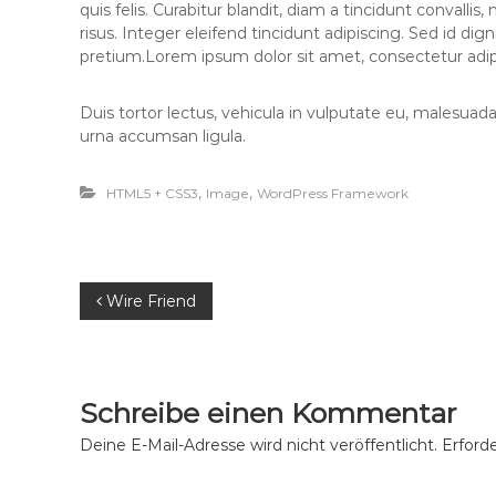
quis felis. Curabitur blandit, diam a tincidunt convalli
risus. Integer eleifend tincidunt adipiscing. Sed id di
pretium.Lorem ipsum dolor sit amet, consectetur adipi
Duis tortor lectus, vehicula in vulputate eu, malesuada q
urna accumsan ligula.
,
,
HTML5 + CSS3
Image
WordPress Framework
B
Wire Friend
e
i
Schreibe einen Kommentar
t
Deine E-Mail-Adresse wird nicht veröffentlicht.
Erforde