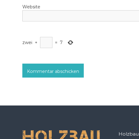
t
Website
i
o
n
zwei
+
=
7
Holzba