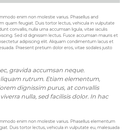
ommodo enim non molestie varius. Phasellus and
m quam feugiat. Duis tortor lectus, vehicula in vulputate
dunt convallis, nulla urna accumsan ligula, vitae iaculis
piscing. Sed id dignissim lectus. Fusce accumsan mauris et
nsectetur adipiscing elit. Aliquam condimentum lacus et
alesuada. Praesent pretium dolor eros, vitae sodales justo
nec, gravida accumsan neque.
s aliquam rutrum. Etiam elementum,
orem dignissim purus, at convallis
iverra nulla, sed facilisis dolor. In hac
commodo enim non molestie varius. Phasellus elementum
iat. Duis tortor lectus, vehicula in vulputate eu, malesuada