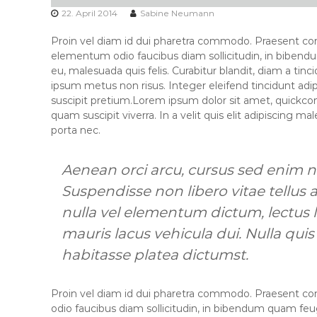
22. April 2014
Sabine Neumann
Proin vel diam id dui pharetra commodo. Praesent c
elementum odio faucibus diam sollicitudin, in bibendu
eu, malesuada quis felis. Curabitur blandit, diam a tinci
ipsum metus non risus. Integer eleifend tincidunt adi
suscipit pretium.Lorem ipsum dolor sit amet, quickco
quam suscipit viverra. In a velit quis elit adipiscing m
porta nec.
Aenean orci arcu, cursus sed enim 
Suspendisse non libero vitae tellu
nulla vel elementum dictum, lectus l
mauris lacus vehicula dui. Nulla quis v
habitasse platea dictumst.
Proin vel diam id dui pharetra commodo. Praesent 
odio faucibus diam sollicitudin, in bibendum quam feug