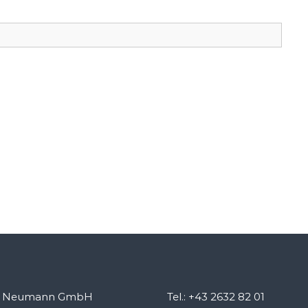
u Neumann GmbH
Tel.: +43 2632 82 01