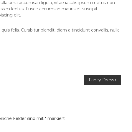
s, nulla urna accumsan ligula, vitae iaculis ipsum metus non
gnissim lectus. Fusce accumsan mauris et suscipit
scing elit.
uis felis. Curabitur blandit, diam a tincidunt convallis, nulla
Fancy Dress
rliche Felder sind mit
*
markiert