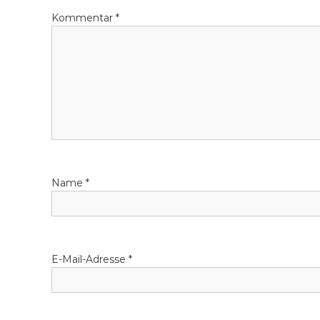
r
Kommentar
*
a
g
s
n
a
Name
*
v
i
g
E-Mail-Adresse
*
a