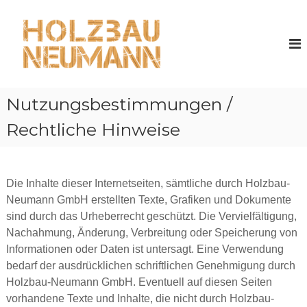
Z
u
H
m
o
I
l
n
z
h
b
a
Nutzungsbestimmungen /
a
l
u
t
Rechtliche Hinweise
s
N
p
e
r
u
i
Die Inhalte dieser Internetseiten, sämtliche durch Holzbau-
m
n
Neumann GmbH erstellten Texte, Grafiken und Dokumente
a
g
sind durch das Urheberrecht geschützt. Die Vervielfältigung,
n
e
Nachahmung, Änderung, Verbreitung oder Speicherung von
n
n
Informationen oder Daten ist untersagt. Eine Verwendung
bedarf der ausdrücklichen schriftlichen Genehmigung durch
Holzbau-Neumann GmbH. Eventuell auf diesen Seiten
vorhandene Texte und Inhalte, die nicht durch Holzbau-