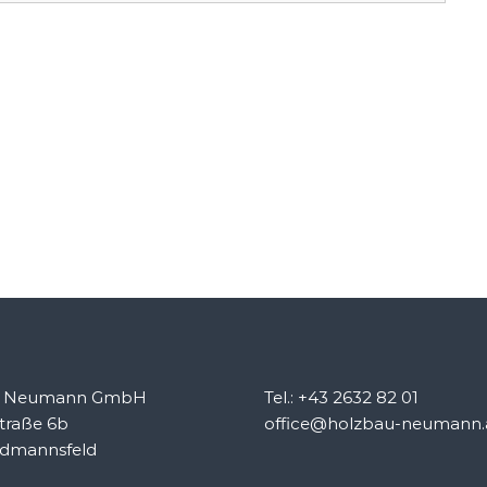
u Neumann GmbH
Tel.: +43 2632 82 01
traße 6b
office@holzbau-neumann.
idmannsfeld