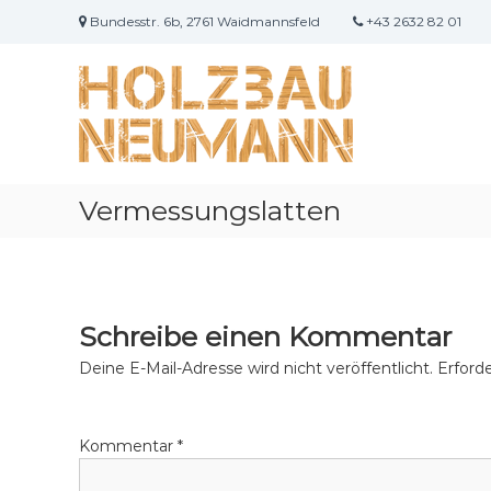
Z
Bundesstr. 6b, 2761 Waidmannsfeld
+43 2632 82 01
u
H
m
o
I
n
l
h
z
a
b
l
a
t
Vermessungslatten
u
s
N
p
e
r
i
u
n
m
Schreibe einen Kommentar
g
a
e
n
Deine E-Mail-Adresse wird nicht veröffentlicht.
Erforde
n
n
Kommentar
*