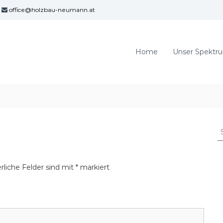
office@holzbau-neumann.at
Home
Unser Spektr
S
u
c
h
rliche Felder sind mit
*
markiert
e
n
a
c
h
: