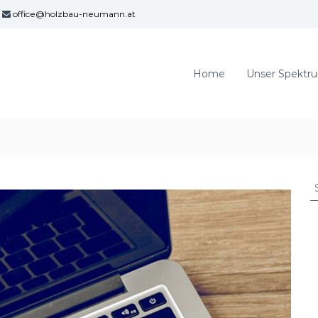
office@holzbau-neumann.at
Home
Unser Spektr
S
u
c
h
e
n
a
c
h
: