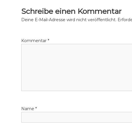
i
Schreibe einen Kommentar
t
Deine E-Mail-Adresse wird nicht veröffentlicht.
Erforde
r
Kommentar
*
a
g
s
n
a
Name
*
v
i