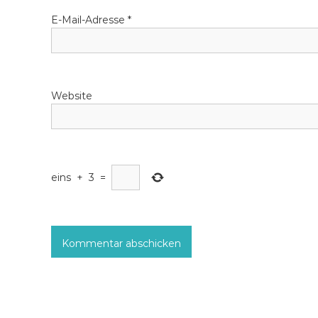
g
E-Mail-Adresse
*
a
t
Website
i
o
n
eins
+
3
=