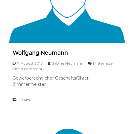
Wolfgang Neumann
7. August 2016
Sabine Neumann
Hinterlasse
a
einen Kommentar
u
Gewerberechtlicher Geschäftsführer,
f
Zimmermeister
W
o
l
Team
f
g
a
n
g
N
e