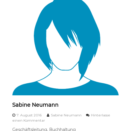
u
m
a
n
n
Sabine Neumann
7. August 2016
Sabine Neumann
Hinterlasse
a
einen Kommentar
u
Geschäftsleitung, Buchhaltung
f