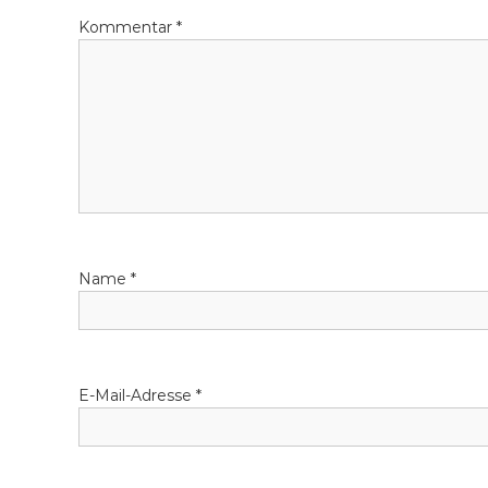
r
Kommentar
*
a
g
s
n
a
Name
*
v
i
g
E-Mail-Adresse
*
a