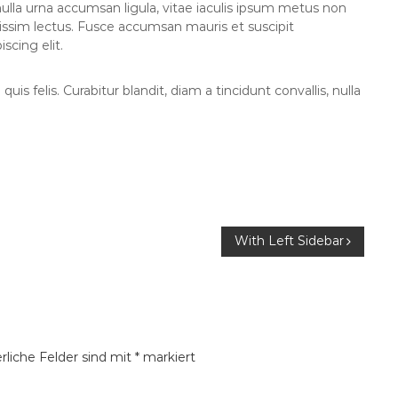
s, nulla urna accumsan ligula, vitae iaculis ipsum metus non
gnissim lectus. Fusce accumsan mauris et suscipit
scing elit.
uis felis. Curabitur blandit, diam a tincidunt convallis, nulla
With Left Sidebar
rliche Felder sind mit
*
markiert