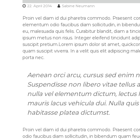
22. April 2014
Sabine Neumann
Proin vel diam id dui pharetra commodo. Praesent c
elementum odio faucibus diam sollicitudin, in bibendu
eu, malesuada quis felis. Curabitur blandit, diam a tinci
ipsum metus non risus. Integer eleifend tincidunt adi
suscipit pretium.Lorem ipsum dolor sit amet, quickco
quam suscipit viverra. In a velit quis elit adipiscing m
porta nec.
Aenean orci arcu, cursus sed enim 
Suspendisse non libero vitae tellu
nulla vel elementum dictum, lectus l
mauris lacus vehicula dui. Nulla quis v
habitasse platea dictumst.
Proin vel diam id dui pharetra commodo. Praesent 
odio faucibus diam sollicitudin, in bibendum quam feug