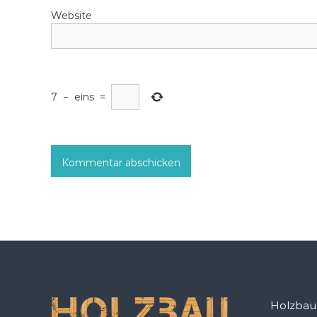
t
Website
i
o
n
7
−
eins
=
Holzba