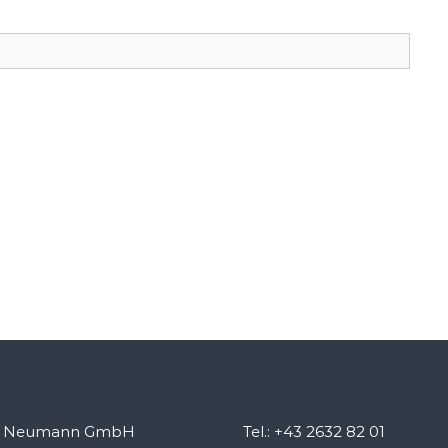
u Neumann GmbH
Tel.: +43 2632 82 01