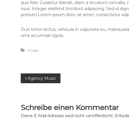
quis felis. Curabitur blandit, diam a tincidunt convalli
risus. Integer eleifend tincidunt adipiscing. Sed id di
pretium.Lorem ipsum dolor sit amet, consectetur adipi
Duis tortor lectus, vehicula in vulputate eu, malesuada q
urna accumsan ligula.
Image
B
Agency Music
e
i
Schreibe einen Kommentar
t
Deine E-Mail-Adresse wird nicht veröffentlicht.
Erforde