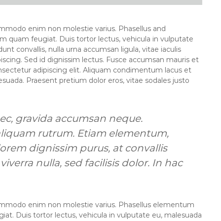
ommodo enim non molestie varius. Phasellus and
m quam feugiat. Duis tortor lectus, vehicula in vulputate
dunt convallis, nulla urna accumsan ligula, vitae iaculis
piscing. Sed id dignissim lectus. Fusce accumsan mauris et
nsectetur adipiscing elit. Aliquam condimentum lacus et
alesuada. Praesent pretium dolor eros, vitae sodales justo
nec, gravida accumsan neque.
s aliquam rutrum. Etiam elementum,
orem dignissim purus, at convallis
iverra nulla, sed facilisis dolor. In hac
commodo enim non molestie varius. Phasellus elementum
iat. Duis tortor lectus, vehicula in vulputate eu, malesuada