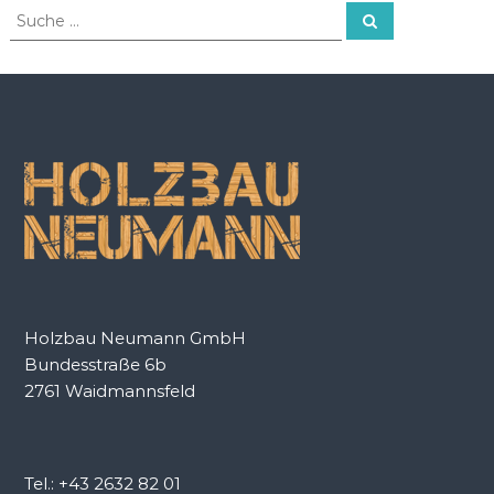
S
S
o
u
u
s
c
c
t
h
e
h
n
e
n
a
c
h
:
Holzbau Neumann GmbH
Bundesstraße 6b
2761 Waidmannsfeld
Tel.: +43 2632 82 01