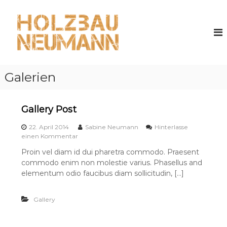
Z
u
H
m
o
I
l
n
z
h
b
a
Galerien
a
l
u
t
s
N
Gallery Post
p
e
r
u
22. April 2014
Sabine Neumann
Hinterlasse
i
a
einen Kommentar
m
n
u
a
Proin vel diam id dui pharetra commodo. Praesent
g
f
n
commodo enim non molestie varius. Phasellus and
G
e
a
elementum odio faucibus diam sollicitudin, […]
n
n
l
l
Gallery
e
r
y
P