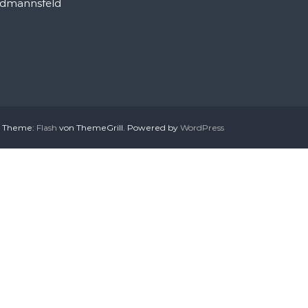
idmannsfeld
. Theme:
Flash
von ThemeGrill. Powered by
WordPress